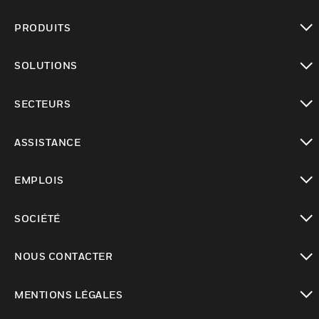
PRODUITS
toggle view
SOLUTIONS
toggle view
SECTEURS
toggle view
ASSISTANCE
toggle view
EMPLOIS
toggle view
SOCIÉTÉ
toggle view
NOUS CONTACTER
toggle view
MENTIONS LÉGALES