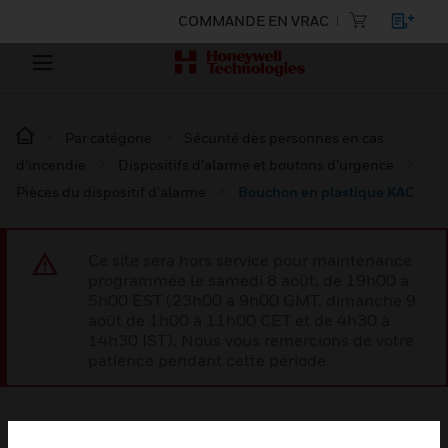
COMMANDE EN VRAC
Par catégorie
Sécurité des personnes en cas
d’incendie
Dispositifs d’alarme et boutons d’urgence
Pièces du dispositif d’alarme
Bouchon en plastique KAC
Ce site sera hors service pour maintenance
programmée le samedi 8 août, de 19h00 à
5h00 EST (23h00 à 9h00 GMT, dimanche 9
août de 1h00 à 11h00 CET et de 4h30 à
14h30 IST). Nous vous remercions de votre
patience pendant cette période.