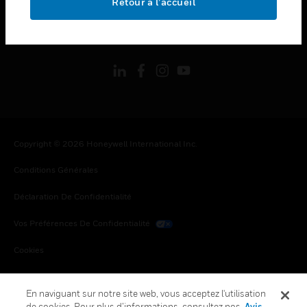
Retour à l’accueil
toggle view
SUIVEZ-NOUS
Copyright © 2026 Honeywell International Inc.
Conditions Générales
Déclaration De Confidentialité
Vos Préférences De Confidentialité
Cookies
Désabonnement Global
En naviguant sur notre site web, vous acceptez l'utilisation
de cookies. Pour plus d’informations, consultez nos
Avis