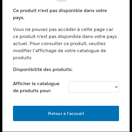
toggle view
Ce produit n'est pas disponible dans votre
SECTEURS
pays.
toggle view
Vous ne pouvez pas accéder à cette page car
ASSISTANCE
ce produit n’est pas disponible dans votre pays
toggle view
actuel. Pour consulter ce produit, veuillez
EMPLOIS
modifier l’affichage de votre catalogue de
toggle view
produits
SOCIÉTÉ
Disponibilité des produits:
toggle view
NOUS CONTACTER
Afficher le catalogue
toggle view
de produits pour:
MENTIONS LÉGALES
toggle view
SUIVEZ-NOUS
Retour à l’accueil