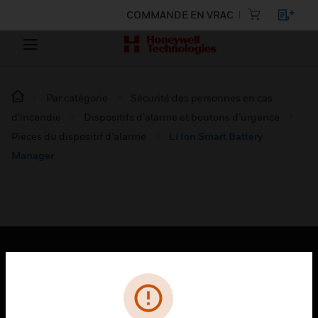
COMMANDE EN VRAC
Par catégorie
Sécurité des personnes en cas
d’incendie
Dispositifs d’alarme et boutons d’urgence
Pièces du dispositif d’alarme
Li Ion Smart Battery
Manager
PRODUITS
toggle view
SOLUTIONS