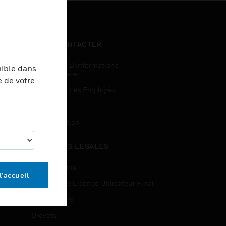
NOUS CONTACTER
Demandes D’informations
nible dans
Commerciales
e de votre
Accès Pour Les Employés
Inscription
Désinscription
MENTIONS LÉGALES
Certifications
l’accueil
Contrats De Licence Utilisateur Final
Source Libre
Brevets