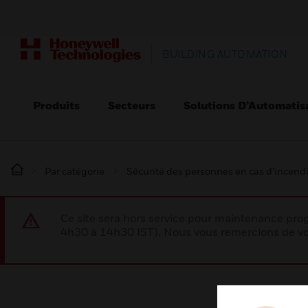
BUILDING AUTOMATION
Produits
Secteurs
Solutions D’Automatis
Par catégorie
Sécurité des personnes en cas d’incend
Ce site sera hors service pour maintenance p
4h30 à 14h30 IST). Nous vous remercions de vo