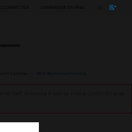
E CONNECTER
COMMANDE EN VRAC
énements
sitif d’alarme
MCP Aluminium Housing
à 9h00 GMT, dimanche 9 août de 1h00 à 11h00 CET et de