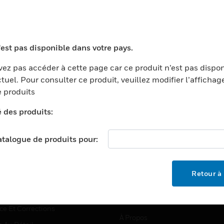
TEURS
ASSISTANCE
'est pas disponible dans votre pays.
ports
Recherche De Partenaires
ez pas accéder à cette page car ce produit n’est pas dispo
tuel. Pour consulter ce produit, veuillez modifier l’affichag
ments Commerciaux
Formation
 produits
centers
Assistance Technique
é des produits:
ation
Tutoriels De Sites Web
ernement Et Militaire
EMPLOIS
catalogue de produits pour:
é
Emplois
ignement Supérieur
Recherche D'emploi
Retour à 
llerie/Restauration
trie Et Fabrication
SOCIÉTÉ
ce Et Corrections
À Propos