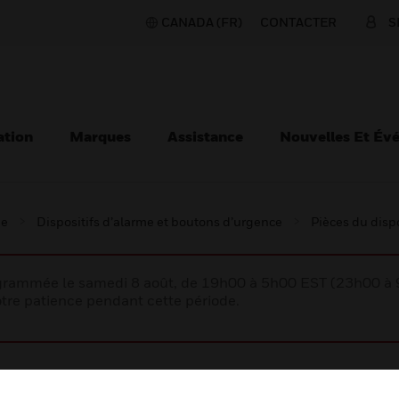
CANADA (FR)
CONTACTER
S
ation
Marques
Assistance
Nouvelles Et Év
ie
Dispositifs d’alarme et boutons d’urgence
Pièces du dispo
rogrammée le samedi 8 août, de 19h00 à 5h00 EST (23h00 
tre patience pendant cette période.