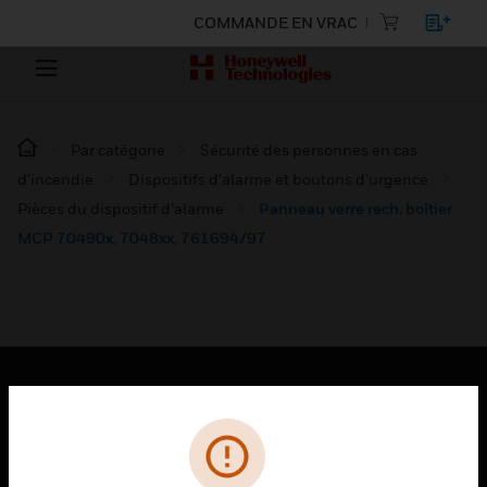
COMMANDE EN VRAC
Par catégorie
Sécurité des personnes en cas
d’incendie
Dispositifs d’alarme et boutons d’urgence
Pièces du dispositif d’alarme
Panneau verre rech. boîtier
MCP 70490x, 7048xx, 761694/97
PRODUITS
toggle view
SOLUTIONS