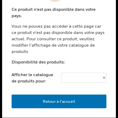
toggle view
Ce produit n'est pas disponible dans votre
SECTEURS
pays.
toggle view
Vous ne pouvez pas accéder à cette page car
ASSISTANCE
ce produit n’est pas disponible dans votre pays
toggle view
actuel. Pour consulter ce produit, veuillez
EMPLOIS
modifier l’affichage de votre catalogue de
toggle view
produits
SOCIÉTÉ
Disponibilité des produits:
toggle view
NOUS CONTACTER
Afficher le catalogue
toggle view
de produits pour:
MENTIONS LÉGALES
toggle view
SUIVEZ-NOUS
Retour à l’accueil