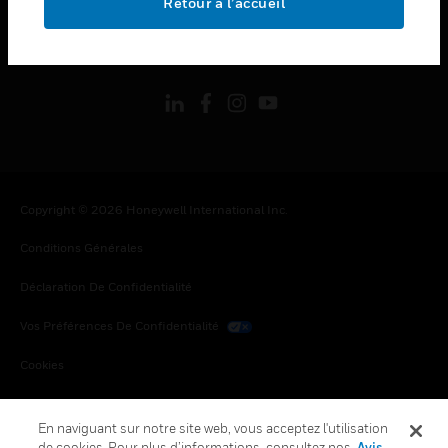
Retour à l’accueil
toggle view
SUIVEZ-NOUS
Copyright © 2026 Honeywell International Inc.
Conditions Générales
Déclaration De Confidentialité
Vos Préférences De Confidentialité
Cookies
Désabonnement Global
En naviguant sur notre site web, vous acceptez l'utilisation
de cookies. Pour plus d’informations, consultez nos
Avis