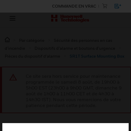
COMMANDE EN VRAC
Par catégorie
Sécurité des personnes en cas
d’incendie
Dispositifs d’alarme et boutons d’urgence
Pièces du dispositif d’alarme
SR1T Surface Mounting Box
Ce site sera hors service pour maintenance
programmée le samedi 8 août, de 19h00 à
5h00 EST (23h00 à 9h00 GMT, dimanche 9
août de 1h00 à 11h00 CET et de 4h30 à
14h30 IST). Nous vous remercions de votre
patience pendant cette période.