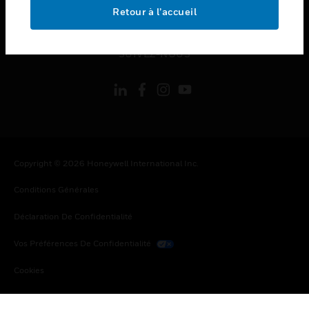
toggle view
Retour à l’accueil
MENTIONS LÉGALES
toggle view
SUIVEZ-NOUS
Copyright © 2026 Honeywell International Inc.
Conditions Générales
Déclaration De Confidentialité
Vos Préférences De Confidentialité
Cookies
Désabonnement Global