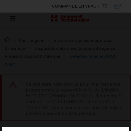
COMMANDE EN VRAC
Par catégorie
Sécurité des personnes en cas
d’incendie
Dispositifs d’alarme et boutons d’urgence
Pièces du dispositif d’alarme
Détecteur manuel XP95
blanc
Ce site sera hors service pour maintenance
programmée le samedi 8 août, de 19h00 à
5h00 EST (23h00 à 9h00 GMT, dimanche 9
août de 1h00 à 11h00 CET et de 4h30 à
14h30 IST). Nous vous remercions de votre
patience pendant cette période.