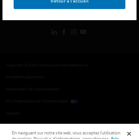
Retour à l’accueil
toggle view
SUIVEZ-NOUS
Copyright © 2026 Honeywell International Inc.
Conditions Générales
Déclaration De Confidentialité
Vos Préférences De Confidentialité
Cookies
Désabonnement Global
En naviguant sur notre site web, vous acceptez l'utilisation
de cookies. Pour plus d’informations, consultez nos
Avis