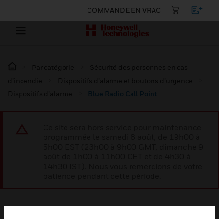
COMMANDE EN VRAC
Par catégorie
Sécurité des personnes en cas
d’incendie
Dispositifs d’alarme et boutons d’urgence
Dispositifs d’alarme
Blue Radio Call Point
Ce site sera hors service pour maintenance
programmée le samedi 8 août, de 19h00 à
5h00 EST (23h00 à 9h00 GMT, dimanche 9
août de 1h00 à 11h00 CET et de 4h30 à
14h30 IST). Nous vous remercions de votre
patience pendant cette période.