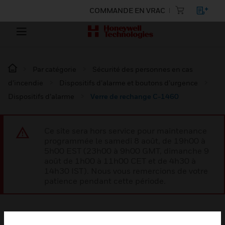
COMMANDE EN VRAC
Par catégorie
Sécurité des personnes en cas
d’incendie
Dispositifs d’alarme et boutons d’urgence
Dispositifs d’alarme
Verre de rechange C-1460
Ce site sera hors service pour maintenance
programmée le samedi 8 août, de 19h00 à
5h00 EST (23h00 à 9h00 GMT, dimanche 9
août de 1h00 à 11h00 CET et de 4h30 à
14h30 IST). Nous vous remercions de votre
patience pendant cette période.