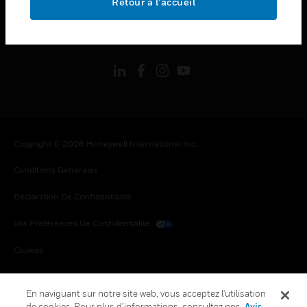
Retour à l’accueil
toggle view
SUIVEZ-NOUS
Copyright © 2026 Honeywell International Inc.
Conditions Générales
Déclaration De Confidentialité
Vos Préférences De Confidentialité
Cookies
Désabonnement Global
En naviguant sur notre site web, vous acceptez l'utilisation
de cookies. Pour plus d’informations, consultez nos
Avis