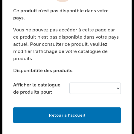
toggle view
Ce produit n'est pas disponible dans votre
SECTEURS
pays.
toggle view
Vous ne pouvez pas accéder à cette page car
ASSISTANCE
ce produit n’est pas disponible dans votre pays
toggle view
actuel. Pour consulter ce produit, veuillez
EMPLOIS
modifier l’affichage de votre catalogue de
toggle view
produits
SOCIÉTÉ
Disponibilité des produits:
toggle view
NOUS CONTACTER
Afficher le catalogue
toggle view
de produits pour:
MENTIONS LÉGALES
toggle view
SUIVEZ-NOUS
Retour à l’accueil