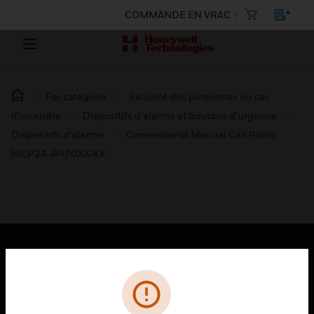
COMMANDE EN VRAC
Par catégorie
Sécurité des personnes en cas
d’incendie
Dispositifs d’alarme et boutons d’urgence
Dispositifs d’alarme
Conventional Manual Call Point-
MCP2A-R470XX-XX
PRODUITS
toggle view
SOLUTIONS