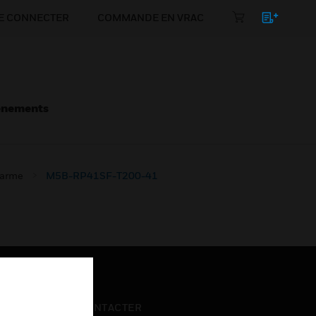
E CONNECTER
COMMANDE EN VRAC
énements
larme
M5B-RP41SF-T200-41
NOUS CONTACTER