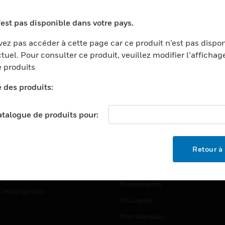
ports
Recherche De Partenaires
'est pas disponible dans votre pays.
ments Commerciaux
Formation
ez pas accéder à cette page car ce produit n’est pas dispo
centers
Assistance Technique
tuel. Pour consulter ce produit, veuillez modifier l’affichag
ation
Tutoriels De Sites Web
 produits
ernement Et Militaire
é des produits:
EMPLOIS
é
Emplois
ignement Supérieur
catalogue de produits pour:
Recherche D'emploi
llerie/Restauration
trie Et Fabrication
SOCIÉTÉ
Retour à 
ce Et Corrections
À Propos
e Au Détail
Événements
s Intelligentes
Nouvelles
Nos Marques