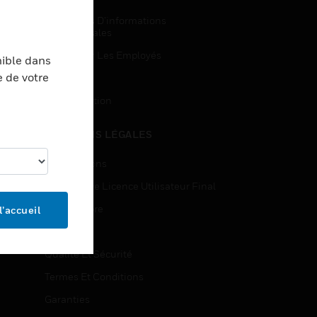
Demandes D’informations
Commerciales
Accès Pour Les Employés
nible dans
e de votre
Inscription
Désinscription
MENTIONS LÉGALES
Certifications
Contrats De Licence Utilisateur Final
Source Libre
l’accueil
Brevets
Qualité Et Sécurité
Termes Et Conditions
Garanties