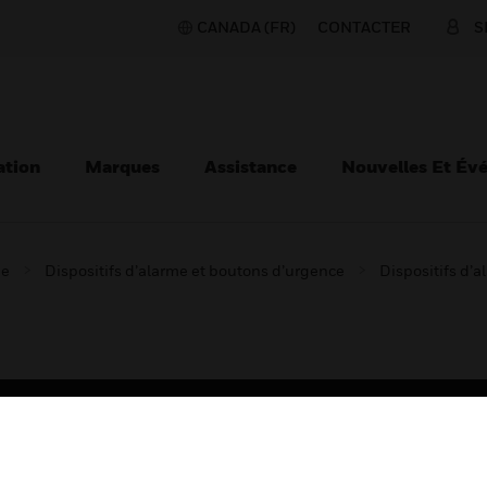
CANADA (FR)
CONTACTER
S
ation
Marques
Assistance
Nouvelles Et Év
ie
Dispositifs d’alarme et boutons d’urgence
Dispositifs d’a
TEURS
ASSISTANCE