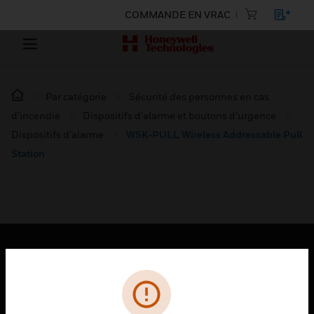
COMMANDE EN VRAC
Par catégorie
Sécurité des personnes en cas
d’incendie
Dispositifs d’alarme et boutons d’urgence
Dispositifs d’alarme
WSK-PULL Wireless Addressable Pull
Station
PRODUITS
toggle view
SOLUTIONS