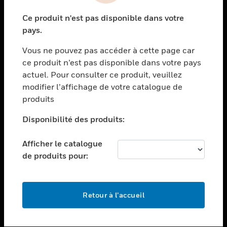
toggle view
Ce produit n'est pas disponible dans votre
SECTEURS
pays.
toggle view
Vous ne pouvez pas accéder à cette page car
ASSISTANCE
ce produit n’est pas disponible dans votre pays
toggle view
actuel. Pour consulter ce produit, veuillez
EMPLOIS
modifier l’affichage de votre catalogue de
toggle view
produits
SOCIÉTÉ
Disponibilité des produits:
toggle view
NOUS CONTACTER
Afficher le catalogue
toggle view
de produits pour:
MENTIONS LÉGALES
toggle view
SUIVEZ-NOUS
Retour à l’accueil