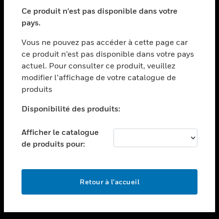
toggle view
SECTEURS
Ce produit n'est pas disponible dans votre
pays.
toggle view
ASSISTANCE
Vous ne pouvez pas accéder à cette page car
toggle view
ce produit n’est pas disponible dans votre pays
EMPLOIS
actuel. Pour consulter ce produit, veuillez
modifier l’affichage de votre catalogue de
toggle view
SOCIÉTÉ
produits
toggle view
Disponibilité des produits:
NOUS CONTACTER
Afficher le catalogue
toggle view
MENTIONS LÉGALES
de produits pour:
toggle view
SUIVEZ-NOUS
Retour à l’accueil