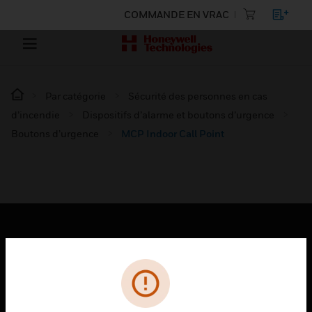
COMMANDE EN VRAC
Par catégorie
Sécurité des personnes en cas
d’incendie
Dispositifs d’alarme et boutons d’urgence
Boutons d’urgence
MCP Indoor Call Point
PRODUITS
toggle view
SOLUTIONS