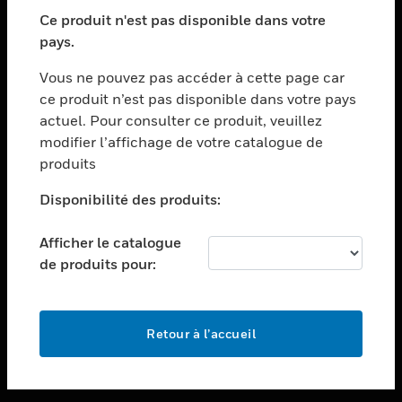
toggle view
SECTEURS
Ce produit n'est pas disponible dans votre
pays.
toggle view
ASSISTANCE
Vous ne pouvez pas accéder à cette page car
toggle view
ce produit n’est pas disponible dans votre pays
EMPLOIS
actuel. Pour consulter ce produit, veuillez
modifier l’affichage de votre catalogue de
toggle view
SOCIÉTÉ
produits
toggle view
Disponibilité des produits:
NOUS CONTACTER
Afficher le catalogue
toggle view
MENTIONS LÉGALES
de produits pour:
toggle view
SUIVEZ-NOUS
Retour à l’accueil