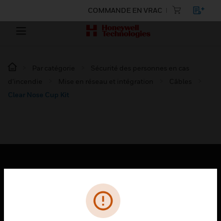
COMMANDE EN VRAC
Par catégorie
Sécurité des personnes en cas
d’incendie
Mise en réseau et intégration
Câbles
Clear Nose Cup Kit
PRODUITS
toggle view
SOLUTIONS