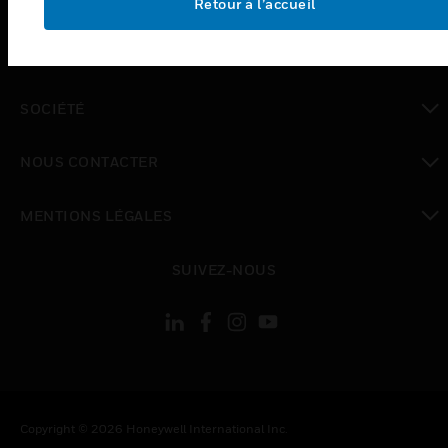
ASSISTANCE
Retour à l’accueil
toggle view
EMPLOIS
toggle view
SOCIÉTÉ
toggle view
NOUS CONTACTER
toggle view
MENTIONS LÉGALES
toggle view
SUIVEZ-NOUS
Copyright © 2026 Honeywell International Inc.