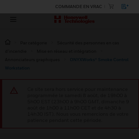
COMMANDE EN VRAC
Par catégorie
Sécurité des personnes en cas
d’incendie
Mise en réseau et intégration
Annonciateurs graphiques
ONYXWorks® Smoke Control
Workstation
Ce site sera hors service pour maintenance
programmée le samedi 8 août, de 19h00 à
5h00 EST (23h00 à 9h00 GMT, dimanche 9
août de 1h00 à 11h00 CET et de 4h30 à
14h30 IST). Nous vous remercions de votre
patience pendant cette période.