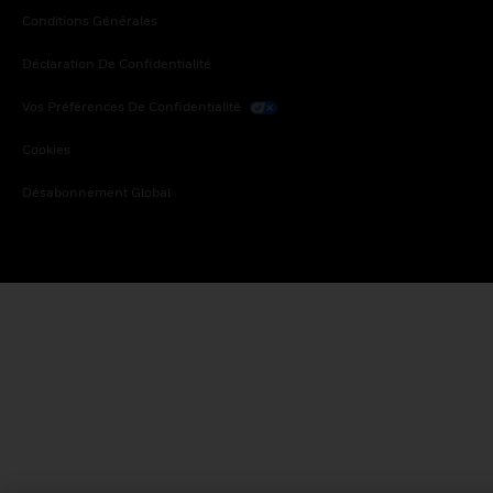
Conditions Générales
Déclaration De Confidentialité
Vos Préférences De Confidentialité
Cookies
Désabonnement Global