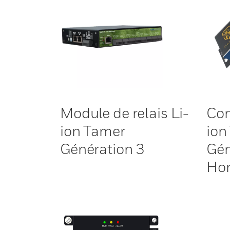
Module de relais Li-
Con
ion Tamer
ion
Génération 3
Gén
Hon