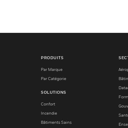
PRODUITS
SEC
Par Marque
Aéro
Par Catégorie
Bâti
Data
SOLUTIONS
Form
Confort
Gouv
Incendie
Sant
Bâtiments Sains
Ense