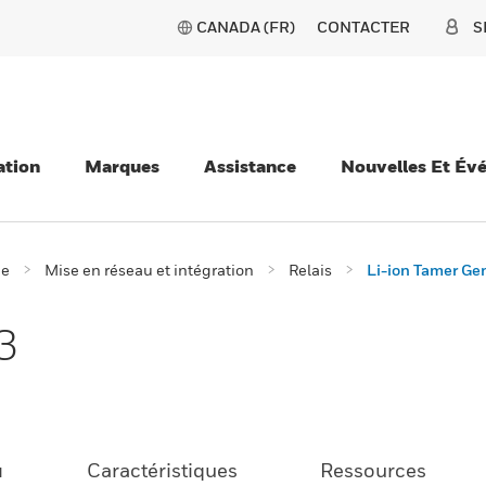
CANADA (FR)
CONTACTER
S
ation
Marques
Assistance
Nouvelles Et Év
ie
Mise en réseau et intégration
Relais
Li-ion Tamer Ge
3
u
Caractéristiques
Ressources