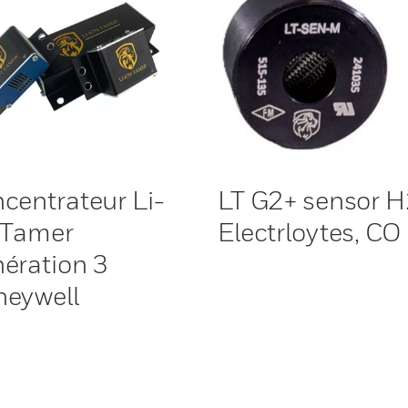
centrateur Li-
LT G2+ sensor H
 Tamer
Electrloytes, CO
ération 3
eywell