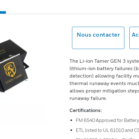
Nous contacter
Ac
The Li-ion Tamer GEN 3 system
lithium-ion battery failures (b
detection) allowing facility 
thermal runaway events much 
allows proper mitigation step
runaway failure.
Certifications:
FM 6540 Approved for Battery
ETL listed to UL 61010 and CS