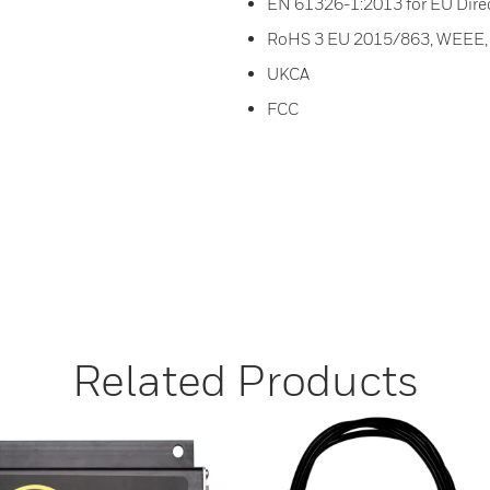
EN 61326-1:2013 for EU Dire
RoHS 3 EU 2015/863, WEEE,
UKCA
FCC
Related Products