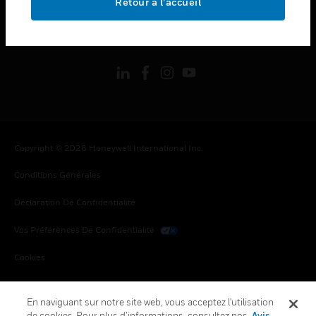
Retour à l’accueil
toggle view
SUIVEZ-NOUS
Copyright © 2026 Honeywell International Inc.
Conditions Générales
Déclaration De Confidentialité
Vos Préférences De Confidentialité
Cookies
Désabonnement Global
En naviguant sur notre site web, vous acceptez l'utilisation
de cookies. Pour plus d’informations, consultez nos
Avis