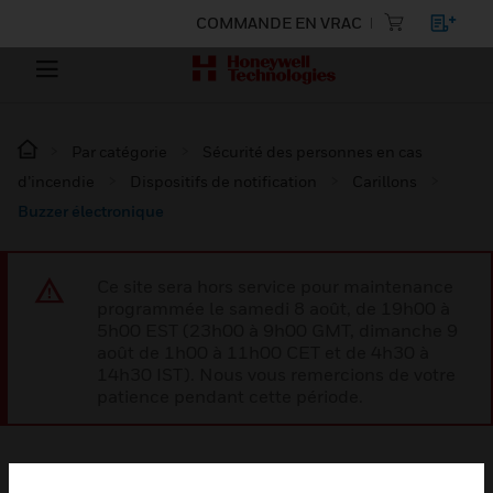
COMMANDE EN VRAC
Par catégorie
Sécurité des personnes en cas
d’incendie
Dispositifs de notification
Carillons
Buzzer électronique
Ce site sera hors service pour maintenance
programmée le samedi 8 août, de 19h00 à
5h00 EST (23h00 à 9h00 GMT, dimanche 9
août de 1h00 à 11h00 CET et de 4h30 à
14h30 IST). Nous vous remercions de votre
patience pendant cette période.