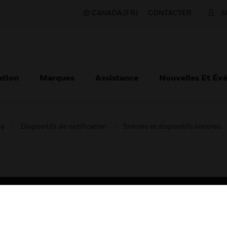
CANADA (FR)
CONTACTER
S
ation
Marques
Assistance
Nouvelles Et Év
ie
Dispositifs de notification
Sirènes et dispositifs sonores
TEURS
ASSISTANCE