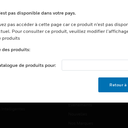
ports
Recherche De Partenaires
'est pas disponible dans votre pays.
ments Commerciaux
Formation
ez pas accéder à cette page car ce produit n’est pas dispo
centers
Assistance Technique
tuel. Pour consulter ce produit, veuillez modifier l’affichag
ation
Tutoriels De Sites Web
 produits
ernement Et Militaire
é des produits:
EMPLOIS
é
Emplois
ignement Supérieur
catalogue de produits pour:
Recherche D'emploi
llerie/Restauration
trie Et Fabrication
SOCIÉTÉ
Retour à 
ce Et Corrections
À Propos
e Au Détail
Événements
s Intelligentes
Nouvelles
Nos Marques