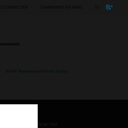
E CONNECTER
COMMANDE EN VRAC
énements
ASWP Weatherproof Horn Strobe
NOUS CONTACTER