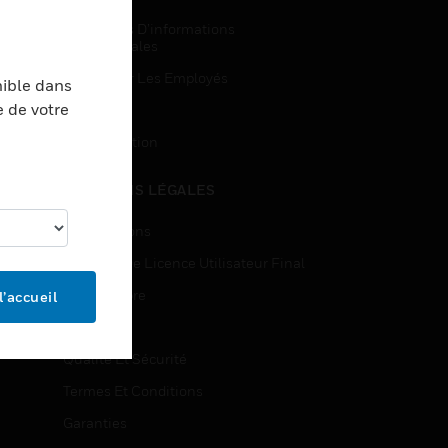
Demandes D’informations
Commerciales
Accès Pour Les Employés
nible dans
e de votre
Inscription
Désinscription
MENTIONS LÉGALES
Certifications
Contrats De Licence Utilisateur Final
Source Libre
l’accueil
Brevets
Qualité Et Sécurité
Termes Et Conditions
Garanties