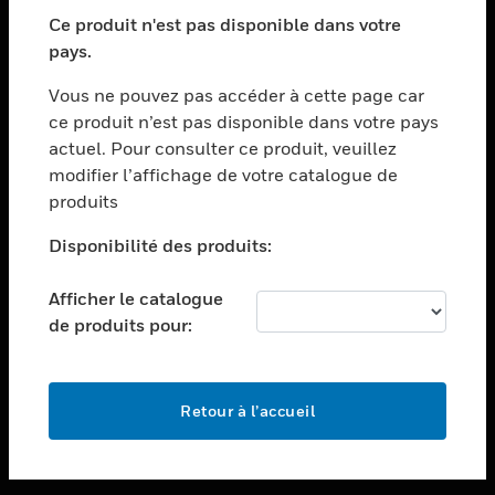
toggle view
SECTEURS
Ce produit n'est pas disponible dans votre
pays.
toggle view
ASSISTANCE
Vous ne pouvez pas accéder à cette page car
toggle view
ce produit n’est pas disponible dans votre pays
EMPLOIS
actuel. Pour consulter ce produit, veuillez
modifier l’affichage de votre catalogue de
toggle view
SOCIÉTÉ
produits
toggle view
Disponibilité des produits:
NOUS CONTACTER
Afficher le catalogue
toggle view
MENTIONS LÉGALES
de produits pour:
toggle view
SUIVEZ-NOUS
Retour à l’accueil