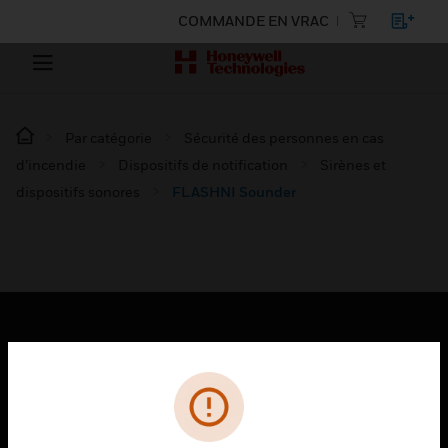
COMMANDE EN VRAC
Par catégorie
Sécurité des personnes en cas
d’incendie
Dispositifs de notification
Sirènes et
dispositifs sonores
FLASHNI Sounder
PRODUITS
toggle view
SOLUTIONS