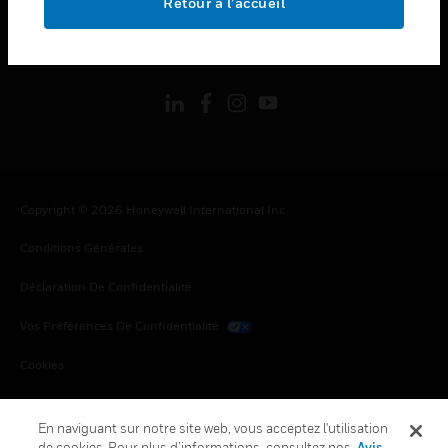
Retour à l’accueil
toggle view
SUIVEZ-NOUS
Copyright © 2026 Honeywell International Inc.
Conditions Générales
Déclaration De Confidentialité
Vos Préférences De Confidentialité
Cookies
Désabonnement Global
En naviguant sur notre site web, vous acceptez l'utilisation
de cookies. Pour plus d’informations, consultez nos
Avis