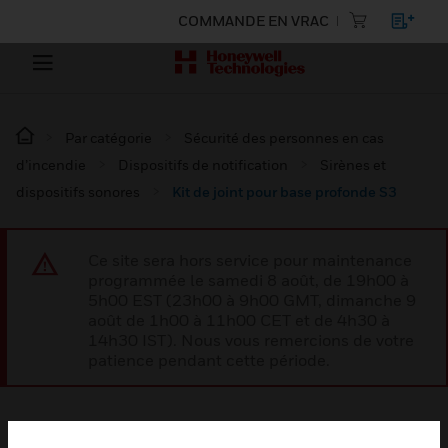
COMMANDE EN VRAC
Par catégorie
Sécurité des personnes en cas
d’incendie
Dispositifs de notification
Sirènes et
dispositifs sonores
Kit de joint pour base profonde S3
Ce site sera hors service pour maintenance
programmée le samedi 8 août, de 19h00 à
5h00 EST (23h00 à 9h00 GMT, dimanche 9
août de 1h00 à 11h00 CET et de 4h30 à
14h30 IST). Nous vous remercions de votre
patience pendant cette période.