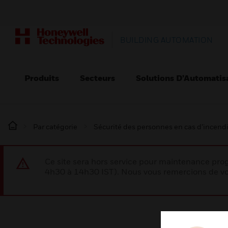
BUILDING AUTOMATION
Produits
Secteurs
Solutions D’Automatis
Par catégorie
Sécurité des personnes en cas d’incend
Ce site sera hors service pour maintenance p
4h30 à 14h30 IST). Nous vous remercions de vo