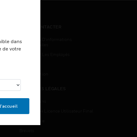
NOUS CONTACTER
Demandes D’informations
nible dans
Commerciales
e de votre
Accès Pour Les Employés
Inscription
Désinscription
MENTIONS LÉGALES
Certifications
l’accueil
Contrats De Licence Utilisateur Final
Source Libre
Brevets