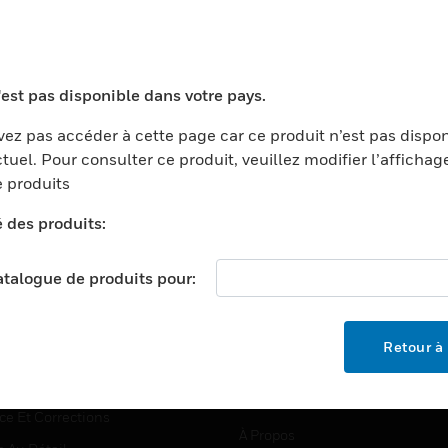
TEURS
ASSISTANCE
'est pas disponible dans votre pays.
ports
Recherche De Partenaires
ez pas accéder à cette page car ce produit n’est pas dispo
tuel. Pour consulter ce produit, veuillez modifier l’affichag
ments Commerciaux
Formation
 produits
centers
Assistance Technique
é des produits:
ation
Tutoriels De Sites Web
ernement Et Militaire
EMPLOIS
catalogue de produits pour:
é
Emplois
ignement Supérieur
Recherche D'emploi
Retour à 
llerie/Restauration
trie Et Fabrication
SOCIÉTÉ
ce Et Corrections
À Propos