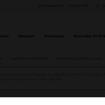
CANADA (FR)
CONTACTER
S
ation
Marques
Assistance
Nouvelles Et Év
ie
Dispositifs de notification
Sirènes et dispositifs sonores
rogrammée le samedi 8 août, de 19h00 à 5h00 EST (23h00 
tre patience pendant cette période.