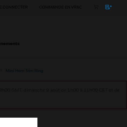
E CONNECTER
COMMANDE EN VRAC
énements
Mini Horn Trim Ring
à 9h00 GMT, dimanche 9 août de 1h00 à 11h00 CET et de