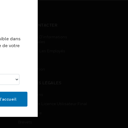
NOUS CONTACTER
Demandes D’informations
nible dans
Commerciales
e de votre
Accès Pour Les Employés
Inscription
Désinscription
MENTIONS LÉGALES
Certifications
l’accueil
Contrats De Licence Utilisateur Final
Source Libre
Brevets