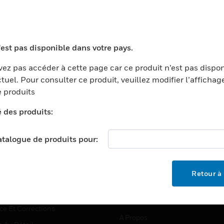
TEURS
ASSISTANCE
'est pas disponible dans votre pays.
ports
Recherche De Partenaires
ez pas accéder à cette page car ce produit n’est pas dispo
tuel. Pour consulter ce produit, veuillez modifier l’affichag
ments Commerciaux
Formation
 produits
centers
Assistance Technique
é des produits:
ation
Tutoriels De Sites Web
ernement Et Militaire
EMPLOIS
catalogue de produits pour:
é
Emplois
ignement Supérieur
Recherche D'emploi
Retour à 
llerie/Restauration
trie Et Fabrication
SOCIÉTÉ
ce Et Corrections
À Propos