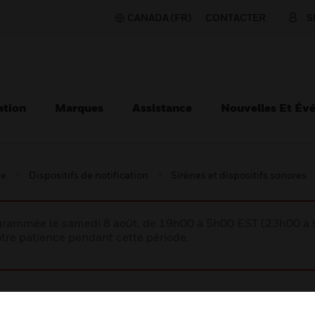
CANADA (FR)
CONTACTER
S
ation
Marques
Assistance
Nouvelles Et Év
ie
Dispositifs de notification
Sirènes et dispositifs sonores
rogrammée le samedi 8 août, de 19h00 à 5h00 EST (23h00 
tre patience pendant cette période.