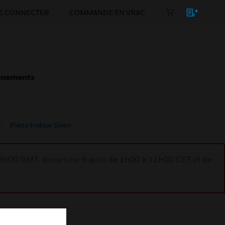
E CONNECTER
COMMANDE EN VRAC
énements
Piezo Indoor Siren
à 9h00 GMT, dimanche 9 août de 1h00 à 11h00 CET et de