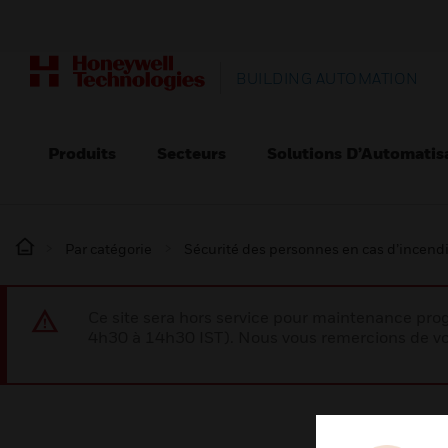
BUILDING AUTOMATION
Produits
Secteurs
Solutions D’Automatis
Par catégorie
Sécurité des personnes en cas d’incend
Ce site sera hors service pour maintenance p
4h30 à 14h30 IST). Nous vous remercions de vo