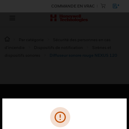
COMMANDE EN VRAC
Par catégorie
Sécurité des personnes en cas
d’incendie
Dispositifs de notification
Sirènes et
dispositifs sonores
Diffuseur sonore rouge NEXUS 120
PRODUITS
toggle view
SOLUTIONS