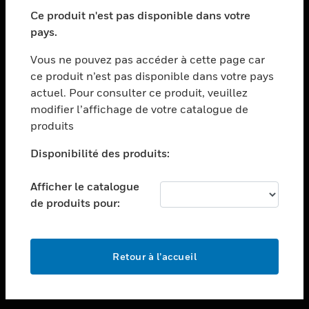
toggle view
SECTEURS
Ce produit n'est pas disponible dans votre
pays.
toggle view
ASSISTANCE
Vous ne pouvez pas accéder à cette page car
toggle view
ce produit n’est pas disponible dans votre pays
EMPLOIS
actuel. Pour consulter ce produit, veuillez
modifier l’affichage de votre catalogue de
toggle view
SOCIÉTÉ
produits
toggle view
Disponibilité des produits:
NOUS CONTACTER
Afficher le catalogue
toggle view
MENTIONS LÉGALES
de produits pour:
toggle view
SUIVEZ-NOUS
Retour à l’accueil