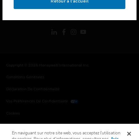
Retour à l’accueil
toggle view
SUIVEZ-NOUS
Copyright © 2026 Honeywell International Inc.
Conditions Générales
Déclaration De Confidentialité
Vos Préférences De Confidentialité
Cookies
Désabonnement Global
En naviguant sur notre site web, vous acceptez l'utilisation
de cookies. Pour plus d’informations, consultez nos
Avis