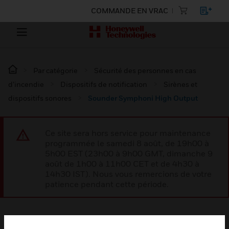
COMMANDE EN VRAC
Par catégorie
Sécurité des personnes en cas
d’incendie
Dispositifs de notification
Sirènes et
dispositifs sonores
Sounder Symphoni High Output
Ce site sera hors service pour maintenance
programmée le samedi 8 août, de 19h00 à
5h00 EST (23h00 à 9h00 GMT, dimanche 9
août de 1h00 à 11h00 CET et de 4h30 à
14h30 IST). Nous vous remercions de votre
patience pendant cette période.