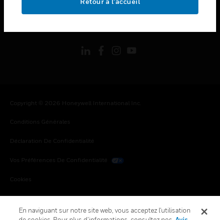
Retour à l’accueil
toggle view
SUIVEZ-NOUS
Copyright © 2026 Honeywell International Inc.
Conditions Générales
Déclaration De Confidentialité
Vos Préférences De Confidentialité
Cookies
Désabonnement Global
En naviguant sur notre site web, vous acceptez l'utilisation
de cookies. Pour plus d’informations, consultez nos
Avis