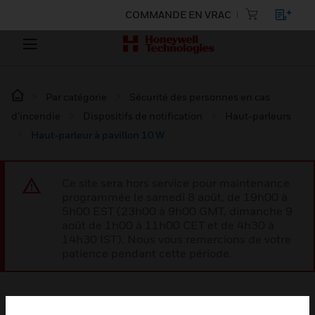
COMMANDE EN VRAC
Par catégorie
Sécurité des personnes en cas
d’incendie
Dispositifs de notification
Haut-parleurs
Haut-parleur à pavillon 10 W
Ce site sera hors service pour maintenance
programmée le samedi 8 août, de 19h00 à
5h00 EST (23h00 à 9h00 GMT, dimanche 9
août de 1h00 à 11h00 CET et de 4h30 à
14h30 IST). Nous vous remercions de votre
patience pendant cette période.