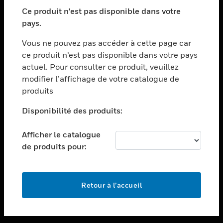
toggle view
SECTEURS
Ce produit n'est pas disponible dans votre
pays.
toggle view
ASSISTANCE
Vous ne pouvez pas accéder à cette page car
toggle view
ce produit n’est pas disponible dans votre pays
EMPLOIS
actuel. Pour consulter ce produit, veuillez
modifier l’affichage de votre catalogue de
toggle view
SOCIÉTÉ
produits
toggle view
Disponibilité des produits:
NOUS CONTACTER
Afficher le catalogue
toggle view
MENTIONS LÉGALES
de produits pour:
toggle view
SUIVEZ-NOUS
Retour à l’accueil