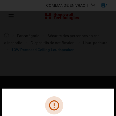
COMMANDE EN VRAC
Par catégorie
Sécurité des personnes en cas
d’incendie
Dispositifs de notification
Haut-parleurs
10W Recessed Ceiling Loudspeaker
PRODUITS
toggle view
SOLUTIONS