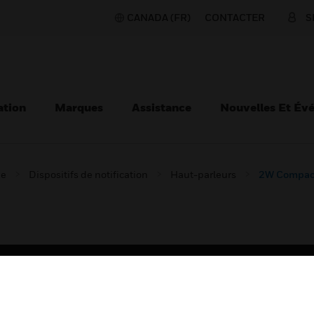
CANADA (FR)
CONTACTER
S
ation
Marques
Assistance
Nouvelles Et Év
ie
Dispositifs de notification
Haut-parleurs
2W Compact
TEURS
ASSISTANCE