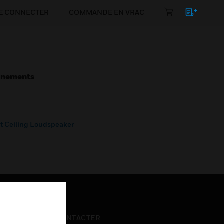
E CONNECTER
COMMANDE EN VRAC
énements
 Ceiling Loudspeaker
NOUS CONTACTER