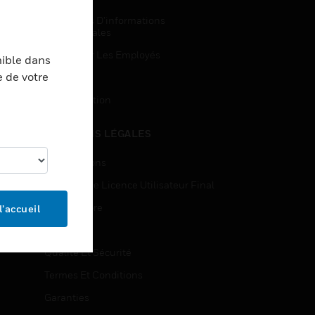
Demandes D’informations
Commerciales
Accès Pour Les Employés
nible dans
e de votre
Inscription
Désinscription
MENTIONS LÉGALES
Certifications
Contrats De Licence Utilisateur Final
Source Libre
l’accueil
Brevets
Qualité Et Sécurité
Termes Et Conditions
Garanties