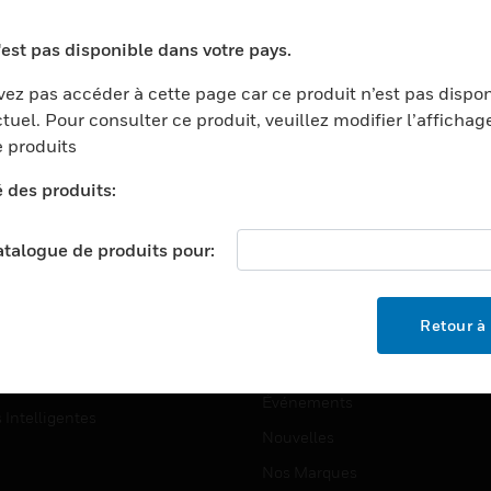
ports
Recherche De Partenaires
'est pas disponible dans votre pays.
ments Commerciaux
Formation
ez pas accéder à cette page car ce produit n’est pas dispo
centers
Assistance Technique
tuel. Pour consulter ce produit, veuillez modifier l’affichag
ation
Tutoriels De Sites Web
 produits
ernement Et Militaire
é des produits:
EMPLOIS
é
Emplois
ignement Supérieur
catalogue de produits pour:
Recherche D'emploi
llerie/Restauration
trie Et Fabrication
SOCIÉTÉ
Retour à 
ce Et Corrections
À Propos
e Au Détail
Événements
s Intelligentes
Nouvelles
Nos Marques