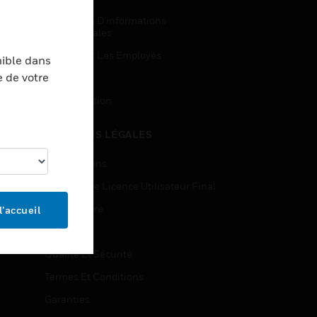
Demandes D’informations
Commerciales
Accès Pour Les Employés
nible dans
e de votre
Inscription
Désinscription
MENTIONS LÉGALES
Certifications
Contrats De Licence Utilisateur Final
Source Libre
l’accueil
Brevets
Qualité Et Sécurité
Termes Et Conditions
Garanties