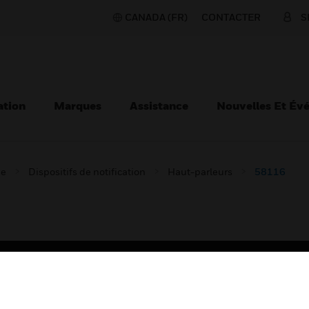
CANADA (FR)
CONTACTER
S
ation
Marques
Assistance
Nouvelles Et Év
ie
Dispositifs de notification
Haut-parleurs
58116
TEURS
ASSISTANCE