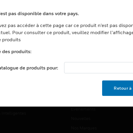
ports
Recherche De Partenaires
'est pas disponible dans votre pays.
ments Commerciaux
Formation
ez pas accéder à cette page car ce produit n’est pas dispo
centers
Assistance Technique
tuel. Pour consulter ce produit, veuillez modifier l’affichag
ation
Tutoriels De Sites Web
 produits
ernement Et Militaire
é des produits:
EMPLOIS
é
Emplois
ignement Supérieur
catalogue de produits pour:
Recherche D'emploi
llerie/Restauration
trie Et Fabrication
SOCIÉTÉ
Retour à 
ce Et Corrections
À Propos
e Au Détail
Événements
s Intelligentes
Nouvelles
Nos Marques