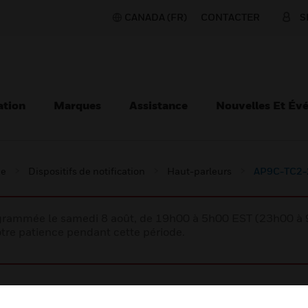
CANADA (FR)
CONTACTER
S
ation
Marques
Assistance
Nouvelles Et Év
ie
Dispositifs de notification
Haut-parleurs
AP9C-TC2-2
rogrammée le samedi 8 août, de 19h00 à 5h00 EST (23h00 
tre patience pendant cette période.