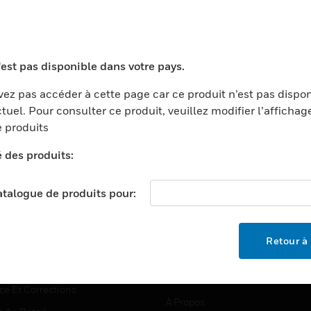
TEURS
ASSISTANCE
'est pas disponible dans votre pays.
ports
Recherche De Partenaires
ez pas accéder à cette page car ce produit n’est pas dispo
tuel. Pour consulter ce produit, veuillez modifier l’affichag
ments Commerciaux
Formation
 produits
centers
Assistance Technique
é des produits:
ation
Tutoriels De Sites Web
ernement Et Militaire
EMPLOIS
catalogue de produits pour:
é
Emplois
ignement Supérieur
Recherche D'emploi
Retour à 
llerie/Restauration
trie Et Fabrication
SOCIÉTÉ
ce Et Corrections
À Propos