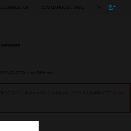
E CONNECTER
COMMANDE EN VRAC
énements
5S-A5 ATEX Horn Diffuser
à 9h00 GMT, dimanche 9 août de 1h00 à 11h00 CET et de