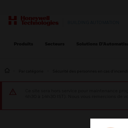
BUILDING AUTOMATION
Produits
Secteurs
Solutions D’Automatis
Par catégorie
Sécurité des personnes en cas d’incend
Ce site sera hors service pour maintenance p
4h30 à 14h30 IST). Nous vous remercions de vo