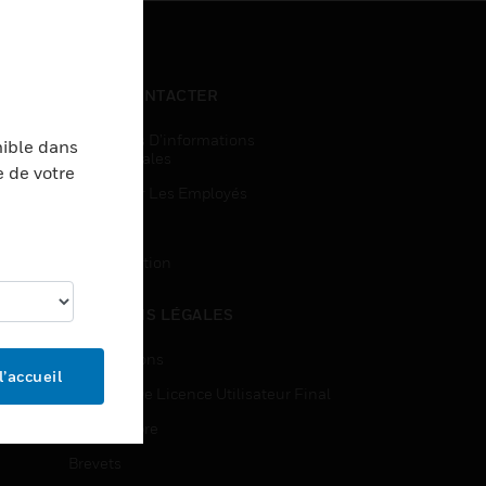
NOUS CONTACTER
Demandes D’informations
nible dans
Commerciales
e de votre
Accès Pour Les Employés
Inscription
Désinscription
MENTIONS LÉGALES
Certifications
l’accueil
Contrats De Licence Utilisateur Final
Source Libre
Brevets