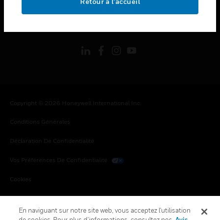
Retour à l’accueil
toggle view
SUIVEZ-NOUS
Copyright © 2026 Honeywell International Inc.
Conditions Générales
Déclaration De Confidentialité
Vos Préférences De Confidentialité
Cookies
Désabonnement Global
En naviguant sur notre site web, vous acceptez l'utilisation
de cookies. Pour plus d’informations, consultez nos
Avis