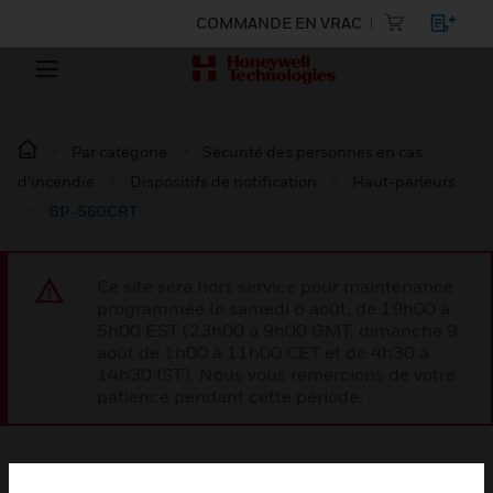
COMMANDE EN VRAC
Par catégorie
Sécurité des personnes en cas
d’incendie
Dispositifs de notification
Haut-parleurs
BP-560CRT
Ce site sera hors service pour maintenance
programmée le samedi 8 août, de 19h00 à
5h00 EST (23h00 à 9h00 GMT, dimanche 9
août de 1h00 à 11h00 CET et de 4h30 à
14h30 IST). Nous vous remercions de votre
patience pendant cette période.