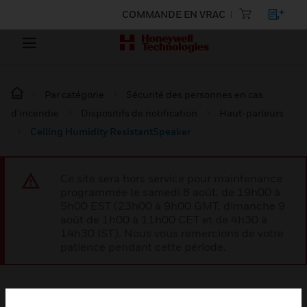
COMMANDE EN VRAC
Par catégorie
Sécurité des personnes en cas
d’incendie
Dispositifs de notification
Haut-parleurs
Ceiling Humidity ResistantSpeaker
Ce site sera hors service pour maintenance
programmée le samedi 8 août, de 19h00 à
5h00 EST (23h00 à 9h00 GMT, dimanche 9
août de 1h00 à 11h00 CET et de 4h30 à
14h30 IST). Nous vous remercions de votre
patience pendant cette période.