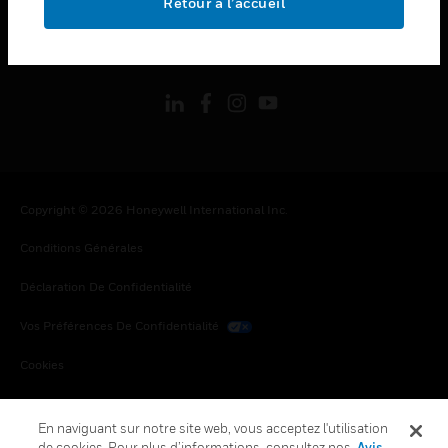
Retour à l’accueil
toggle view
SUIVEZ-NOUS
Copyright © 2026 Honeywell International Inc.
Conditions Générales
Déclaration De Confidentialité
Vos Préférences De Confidentialité
Cookies
Désabonnement Global
En naviguant sur notre site web, vous acceptez l'utilisation
de cookies. Pour plus d’informations, consultez nos
Avis