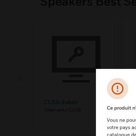
Speakers Best Se
CLSS-token
B
Ce produit n
B
Token pour CLSS
Vous ne pouv
votre pays ac
catalogue de