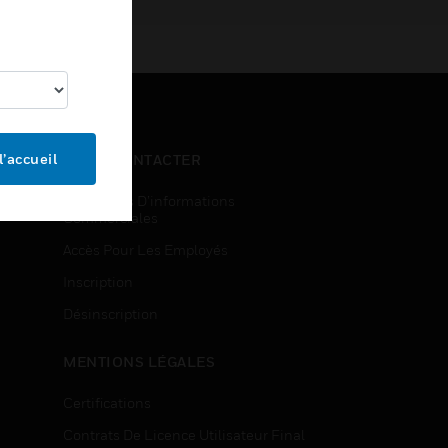
l’accueil
NOUS CONTACTER
Demandes D’informations
Commerciales
Accès Pour Les Employés
Inscription
Désinscription
MENTIONS LÉGALES
Certifications
Contrats De Licence Utilisateur Final