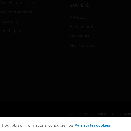
trie Et Fabrication
SOCIÉTÉ
ce Et Corrections
À Propos
e Au Détail
Événements
s Intelligentes
Nouvelles
Nos Marques
Conditions Générales
Déclaration
Vos Préférences De Confidentialité
es. Pour plus d’informations, consultez nos
Avis sur les cookies.