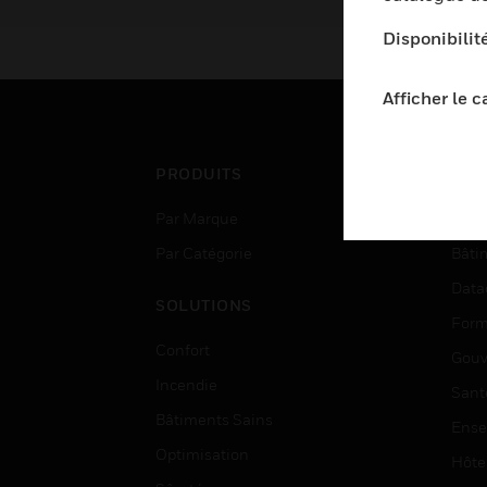
Disponibilit
Afficher le 
PRODUITS
SEC
Par Marque
Aéro
Par Catégorie
Bâti
Data
SOLUTIONS
Form
Confort
Gouv
Incendie
Sant
Bâtiments Sains
Ense
Optimisation
Hôte