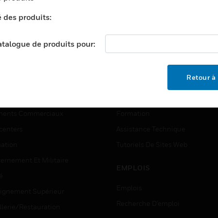
é des produits:
catalogue de produits pour:
Retour à 
TEURS
ASSISTANCE
ports
Recherche De Partenaires
ments Commerciaux
Formation
centers
Assistance Technique
ation
Tutoriels De Sites Web
ernement Et Militaire
EMPLOIS
é
Emplois
ignement Supérieur
Recherche D'emploi
llerie/Restauration