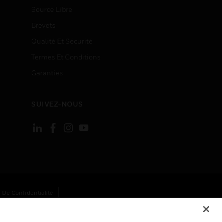
Source Libre
Brevets
Qualité Et Sécurité
Termes Et Conditions
Garanties
SUIVEZ-NOUS
 De Confidentialité
Cookies
Désabonnement Global