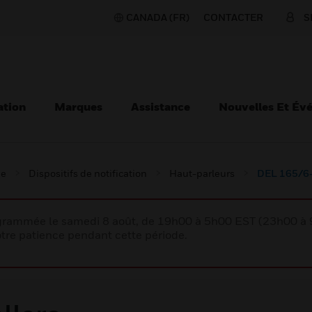
CANADA (FR)
CONTACTER
S
ation
Marques
Assistance
Nouvelles Et Év
ie
Dispositifs de notification
Haut-parleurs
DEL 165/6
rogrammée le samedi 8 août, de 19h00 à 5h00 EST (23h00 
tre patience pendant cette période.