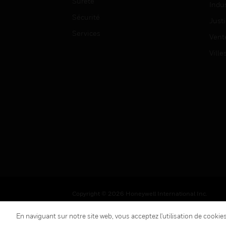
Sûreté
Indus
Sécurité
Justi
Services
Vent
Ville
Copyright © 2026 Honeywell International Inc.
En naviguant sur notre site web, vous acceptez l'utilisation de cooki