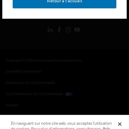
Retour à l’accueil
toggle view
SUIVEZ-NOUS
Copyright © 2026 Honeywell International Inc.
Conditions Générales
Déclaration De Confidentialité
Vos Préférences De Confidentialité
Cookies
Désabonnement Global
En naviguant sur notre site web, vous acceptez l'utilisation
de cookies. Pour plus d’informations, consultez nos
Avis