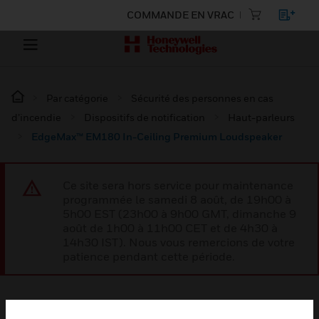
COMMANDE EN VRAC
Par catégorie
Sécurité des personnes en cas
d’incendie
Dispositifs de notification
Haut-parleurs
EdgeMax™ EM180 In-Ceiling Premium Loudspeaker
Ce site sera hors service pour maintenance
programmée le samedi 8 août, de 19h00 à
5h00 EST (23h00 à 9h00 GMT, dimanche 9
août de 1h00 à 11h00 CET et de 4h30 à
14h30 IST). Nous vous remercions de votre
patience pendant cette période.