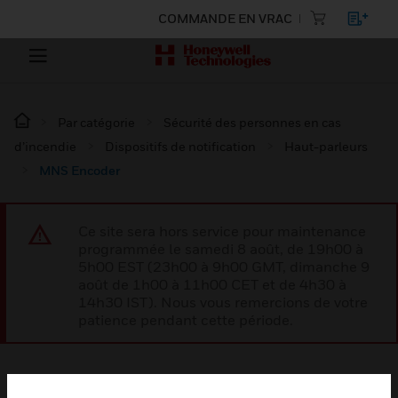
COMMANDE EN VRAC
Par catégorie
Sécurité des personnes en cas
d’incendie
Dispositifs de notification
Haut-parleurs
MNS Encoder
Ce site sera hors service pour maintenance
programmée le samedi 8 août, de 19h00 à
5h00 EST (23h00 à 9h00 GMT, dimanche 9
août de 1h00 à 11h00 CET et de 4h30 à
14h30 IST). Nous vous remercions de votre
patience pendant cette période.