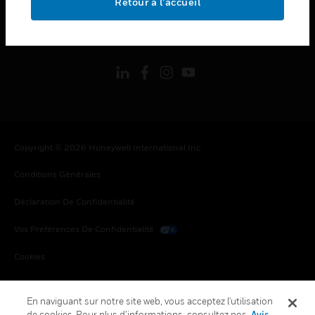
Retour à l’accueil
toggle view
SUIVEZ-NOUS
Copyright © 2026 Honeywell International Inc.
Conditions Générales
Déclaration De Confidentialité
Vos Préférences De Confidentialité
Cookies
Désabonnement Global
En naviguant sur notre site web, vous acceptez l'utilisation
de cookies. Pour plus d’informations, consultez nos
Avis