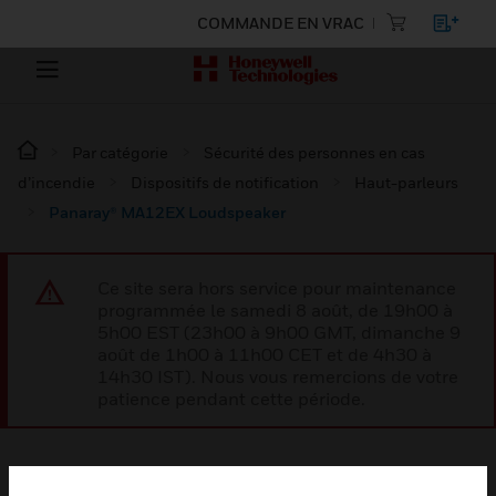
COMMANDE EN VRAC
Par catégorie
Sécurité des personnes en cas
d’incendie
Dispositifs de notification
Haut-parleurs
Panaray® MA12EX Loudspeaker
Ce site sera hors service pour maintenance
programmée le samedi 8 août, de 19h00 à
5h00 EST (23h00 à 9h00 GMT, dimanche 9
août de 1h00 à 11h00 CET et de 4h30 à
14h30 IST). Nous vous remercions de votre
patience pendant cette période.