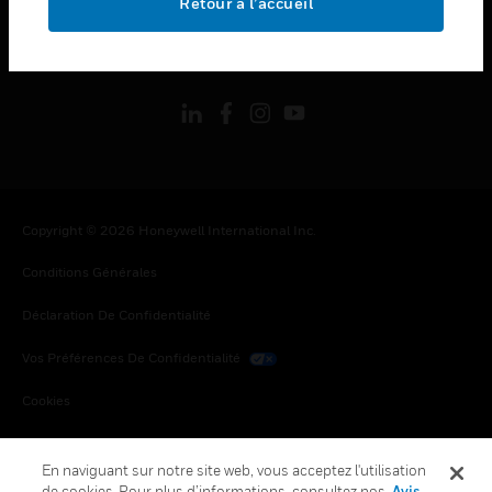
Retour à l’accueil
toggle view
SUIVEZ-NOUS
Copyright © 2026 Honeywell International Inc.
Conditions Générales
Déclaration De Confidentialité
Vos Préférences De Confidentialité
Cookies
Désabonnement Global
En naviguant sur notre site web, vous acceptez l'utilisation
de cookies. Pour plus d’informations, consultez nos
Avis