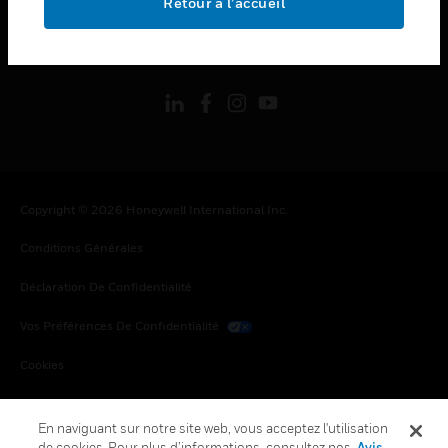
Retour à l’accueil
toggle view
SUIVEZ-NOUS
Copyright © 2026 Honeywell International Inc.
Conditions Générales
Déclaration De Confidentialité
Vos Préférences De Confidentialité
Cookies
Désabonnement Global
En naviguant sur notre site web, vous acceptez l'utilisation
de cookies. Pour plus d’informations, consultez nos
Avis