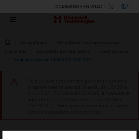
COMMANDE EN VRAC
Par catégorie
Sécurité des personnes en cas
d’incendie
Dispositifs de notification
Haut-parleurs
Projecteur de son PMD-020-130.00X
Ce site sera hors service pour maintenance
programmée le samedi 8 août, de 19h00 à
5h00 EST (23h00 à 9h00 GMT, dimanche 9
août de 1h00 à 11h00 CET et de 4h30 à
14h30 IST). Nous vous remercions de votre
patience pendant cette période.