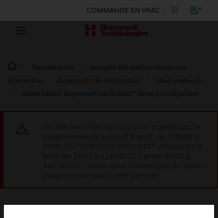
COMMANDE EN VRAC
Par catégorie
Sécurité des personnes en cas
d’incendie
Dispositifs de notification
Haut-parleurs
Room Match Asymmetrical DeltaQ™ Array Loudspeaker
Ce site sera hors service pour maintenance
programmée le samedi 8 août, de 19h00 à
5h00 EST (23h00 à 9h00 GMT, dimanche 9
août de 1h00 à 11h00 CET et de 4h30 à
14h30 IST). Nous vous remercions de votre
patience pendant cette période.