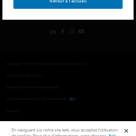
Retour à l’accueil
toggle view
SUIVEZ-NOUS
Copyright © 2026 Honeywell International Inc.
Conditions Générales
Déclaration De Confidentialité
Vos Préférences De Confidentialité
Cookies
Désabonnement Global
En naviguant sur notre site web, vous acceptez l'utilisation
de cookies. Pour plus d’informations, consultez nos
Avis