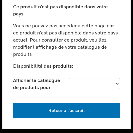
toggle view
SECTEURS
Ce produit n'est pas disponible dans votre
pays.
toggle view
ASSISTANCE
Vous ne pouvez pas accéder à cette page car
toggle view
ce produit n’est pas disponible dans votre pays
EMPLOIS
actuel. Pour consulter ce produit, veuillez
modifier l’affichage de votre catalogue de
toggle view
SOCIÉTÉ
produits
toggle view
Disponibilité des produits:
NOUS CONTACTER
Afficher le catalogue
toggle view
MENTIONS LÉGALES
de produits pour:
toggle view
SUIVEZ-NOUS
Retour à l’accueil