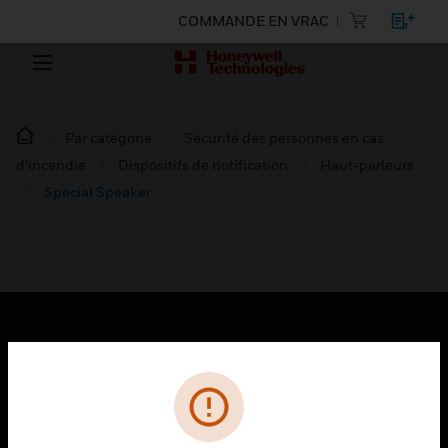
COMMANDE EN VRAC
Par catégorie
Sécurité des personnes en cas
d’incendie
Dispositifs de notification
Haut-parleurs
Special Speaker
PRODUITS
toggle view
SOLUTIONS