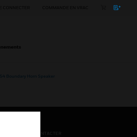
E CONNECTER
COMMANDE EN VRAC
énements
4 Boundary Horn Speaker
NOUS CONTACTER