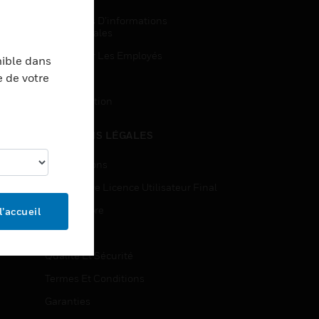
Demandes D’informations
Commerciales
Accès Pour Les Employés
nible dans
e de votre
Inscription
Désinscription
MENTIONS LÉGALES
Certifications
Contrats De Licence Utilisateur Final
Source Libre
l’accueil
Brevets
Qualité Et Sécurité
Termes Et Conditions
Garanties