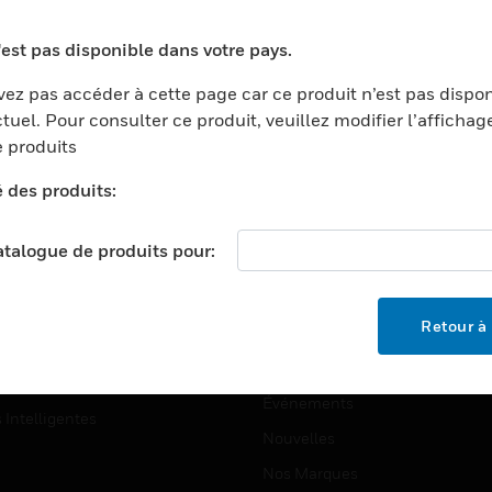
ports
Recherche De Partenaires
'est pas disponible dans votre pays.
ments Commerciaux
Formation
ez pas accéder à cette page car ce produit n’est pas dispo
centers
Assistance Technique
tuel. Pour consulter ce produit, veuillez modifier l’affichag
ation
Tutoriels De Sites Web
 produits
ernement Et Militaire
é des produits:
EMPLOIS
é
Emplois
ignement Supérieur
catalogue de produits pour:
Recherche D'emploi
llerie/Restauration
trie Et Fabrication
SOCIÉTÉ
Retour à 
ce Et Corrections
À Propos
e Au Détail
Événements
s Intelligentes
Nouvelles
Nos Marques