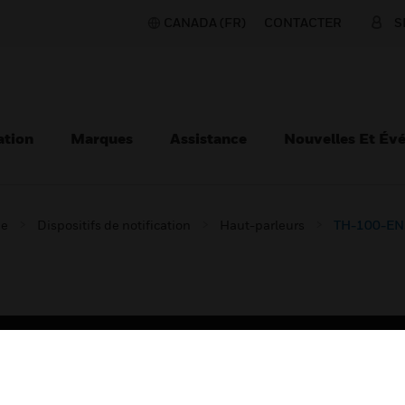
CANADA (FR)
CONTACTER
S
ation
Marques
Assistance
Nouvelles Et Év
ie
Dispositifs de notification
Haut-parleurs
TH-100-EN5
TEURS
ASSISTANCE