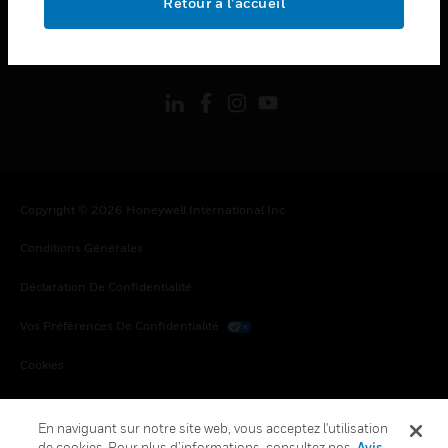
Retour à l’accueil
toggle view
SUIVEZ-NOUS
Copyright © 2026 Honeywell International Inc.
Conditions Générales
Déclaration De Confidentialité
Vos Préférences De Confidentialité
Cookies
Désabonnement Global
En naviguant sur notre site web, vous acceptez l'utilisation
de cookies. Pour plus d’informations, consultez nos
Avis