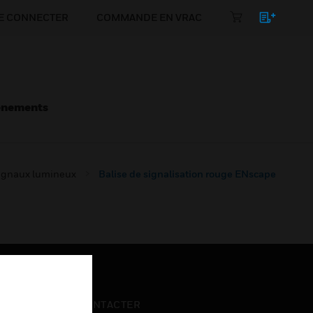
E CONNECTER
COMMANDE EN VRAC
énements
signaux lumineux
Balise de signalisation rouge ENscape
NOUS CONTACTER