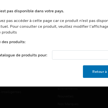
ports
Recherche De Partenaires
'est pas disponible dans votre pays.
ments Commerciaux
Formation
ez pas accéder à cette page car ce produit n’est pas dispo
centers
Assistance Technique
tuel. Pour consulter ce produit, veuillez modifier l’affichag
ation
Tutoriels De Sites Web
 produits
ernement Et Militaire
é des produits:
EMPLOIS
é
Emplois
ignement Supérieur
catalogue de produits pour:
Recherche D'emploi
llerie/Restauration
trie Et Fabrication
SOCIÉTÉ
Retour à 
ce Et Corrections
À Propos
e Au Détail
Événements
s Intelligentes
Nouvelles
Nos Marques