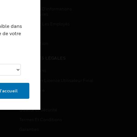
Demandes D’informations
Commerciales
Accès Pour Les Employés
nible dans
e de votre
Inscription
Désinscription
MENTIONS LÉGALES
Certifications
Contrats De Licence Utilisateur Final
Source Libre
l’accueil
Brevets
Qualité Et Sécurité
Termes Et Conditions
Garanties