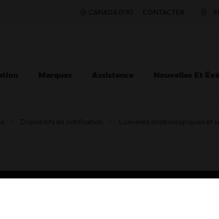
CANADA (FR)
CONTACTER
S
ation
Marques
Assistance
Nouvelles Et Év
ie
Dispositifs de notification
Lumières stroboscopiques et 
TEURS
ASSISTANCE