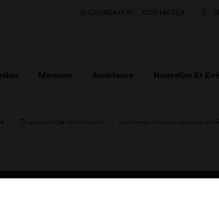
CANADA (FR)
CONTACTER
S
ation
Marques
Assistance
Nouvelles Et Év
ie
Dispositifs de notification
Lumières stroboscopiques et 
TEURS
ASSISTANCE