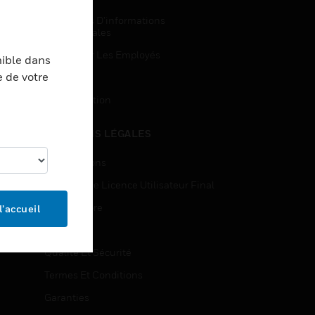
Demandes D’informations
Commerciales
Accès Pour Les Employés
nible dans
e de votre
Inscription
Désinscription
MENTIONS LÉGALES
Certifications
Contrats De Licence Utilisateur Final
Source Libre
l’accueil
Brevets
Qualité Et Sécurité
Termes Et Conditions
Garanties