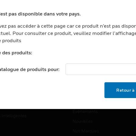
ports
Recherche De Partenaires
'est pas disponible dans votre pays.
ments Commerciaux
Formation
ez pas accéder à cette page car ce produit n’est pas dispo
centers
Assistance Technique
tuel. Pour consulter ce produit, veuillez modifier l’affichag
ation
Tutoriels De Sites Web
 produits
ernement Et Militaire
é des produits:
EMPLOIS
é
Emplois
ignement Supérieur
catalogue de produits pour:
Recherche D'emploi
llerie/Restauration
trie Et Fabrication
SOCIÉTÉ
Retour à 
ce Et Corrections
À Propos
e Au Détail
Événements
s Intelligentes
Nouvelles
Nos Marques