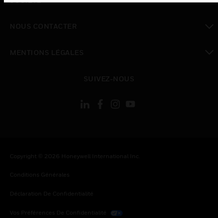
SOCIÉTÉ
toggle view
NOUS CONTACTER
toggle view
MENTIONS LÉGALES
toggle view
SUIVEZ-NOUS
Copyright © 2026 Honeywell International Inc.
Conditions Générales
Déclaration De Confidentialité
Vos Préférences De Confidentialité