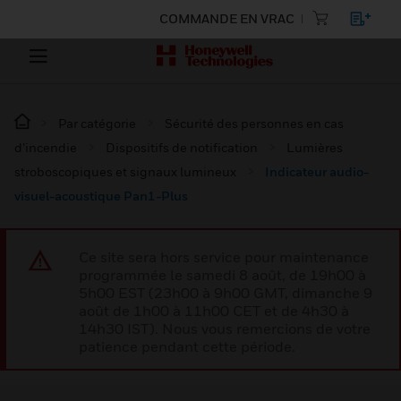
COMMANDE EN VRAC
Par catégorie
Sécurité des personnes en cas
d’incendie
Dispositifs de notification
Lumières
stroboscopiques et signaux lumineux
Indicateur audio-
visuel-acoustique Pan1-Plus
Ce site sera hors service pour maintenance
programmée le samedi 8 août, de 19h00 à
5h00 EST (23h00 à 9h00 GMT, dimanche 9
août de 1h00 à 11h00 CET et de 4h30 à
14h30 IST). Nous vous remercions de votre
patience pendant cette période.