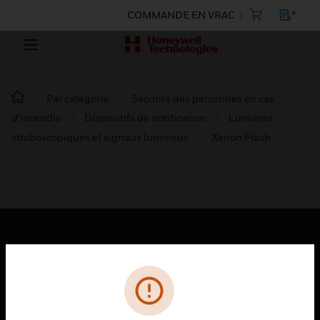
COMMANDE EN VRAC
Par catégorie
Sécurité des personnes en cas
d’incendie
Dispositifs de notification
Lumières
stroboscopiques et signaux lumineux
Xenon Flash
PRODUITS
toggle view
SOLUTIONS