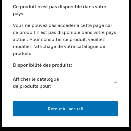
toggle view
SECTEURS
Ce produit n'est pas disponible dans votre
pays.
toggle view
ASSISTANCE
Vous ne pouvez pas accéder à cette page car
toggle view
ce produit n’est pas disponible dans votre pays
EMPLOIS
actuel. Pour consulter ce produit, veuillez
modifier l’affichage de votre catalogue de
toggle view
SOCIÉTÉ
produits
toggle view
Disponibilité des produits:
NOUS CONTACTER
Afficher le catalogue
toggle view
MENTIONS LÉGALES
de produits pour:
toggle view
SUIVEZ-NOUS
Retour à l’accueil