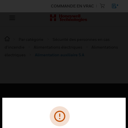
COMMANDE EN VRAC
Par catégorie
Sécurité des personnes en cas
d’incendie
Alimentations électriques
Alimentations
électriques
Alimentation auxiliaire 5 A
PRODUITS
toggle view
SOLUTIONS