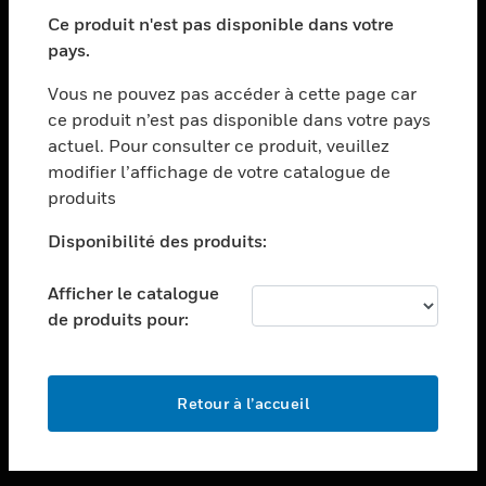
toggle view
SECTEURS
Ce produit n'est pas disponible dans votre
pays.
toggle view
ASSISTANCE
Vous ne pouvez pas accéder à cette page car
toggle view
ce produit n’est pas disponible dans votre pays
EMPLOIS
actuel. Pour consulter ce produit, veuillez
modifier l’affichage de votre catalogue de
toggle view
SOCIÉTÉ
produits
toggle view
Disponibilité des produits:
NOUS CONTACTER
Afficher le catalogue
toggle view
MENTIONS LÉGALES
de produits pour:
toggle view
SUIVEZ-NOUS
Retour à l’accueil