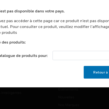
ports
Recherche De Partenaires
'est pas disponible dans votre pays.
ments Commerciaux
Formation
ez pas accéder à cette page car ce produit n’est pas dispo
centers
Assistance Technique
tuel. Pour consulter ce produit, veuillez modifier l’affichag
ation
Tutoriels De Sites Web
 produits
ernement Et Militaire
é des produits:
EMPLOIS
é
Emplois
ignement Supérieur
catalogue de produits pour:
Recherche D'emploi
llerie/Restauration
trie Et Fabrication
SOCIÉTÉ
Retour à 
ce Et Corrections
À Propos
e Au Détail
Événements
s Intelligentes
Nouvelles
Nos Marques