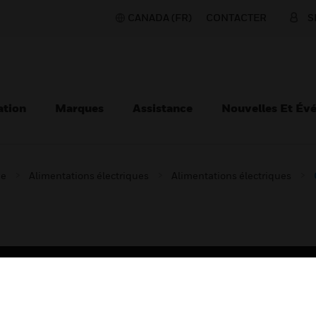
CANADA (FR)
CONTACTER
S
ation
Marques
Assistance
Nouvelles Et Év
ie
Alimentations électriques
Alimentations électriques
TEURS
ASSISTANCE