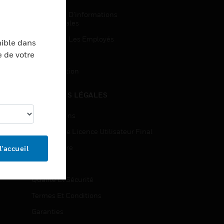
Demandes D’informations
Commerciales
Accès Pour Les Employés
nible dans
e de votre
Inscription
Désinscription
MENTIONS LÉGALES
Certifications
Contrats De Licence Utilisateur Final
Source Libre
l’accueil
Brevets
Qualité Et Sécurité
Termes Et Conditions
Garanties