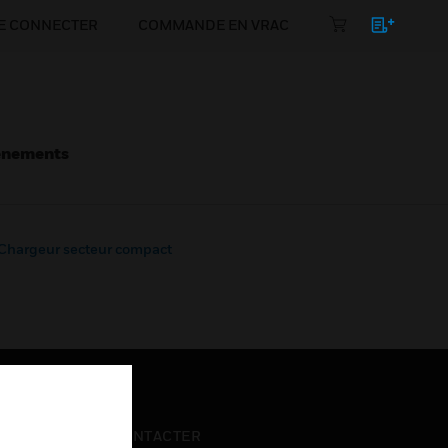
E CONNECTER
COMMANDE EN VRAC
énements
Chargeur secteur compact
NOUS CONTACTER