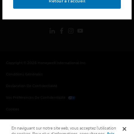
Retour à l’accueil
toggle view
SUIVEZ-NOUS
Copyright © 2026 Honeywell International Inc.
Conditions Générales
Déclaration De Confidentialité
Vos Préférences De Confidentialité
Cookies
Désabonnement Global
En naviguant sur notre site web, vous acceptez l'utilisation
de cookies. Pour plus d’informations, consultez nos
Avis