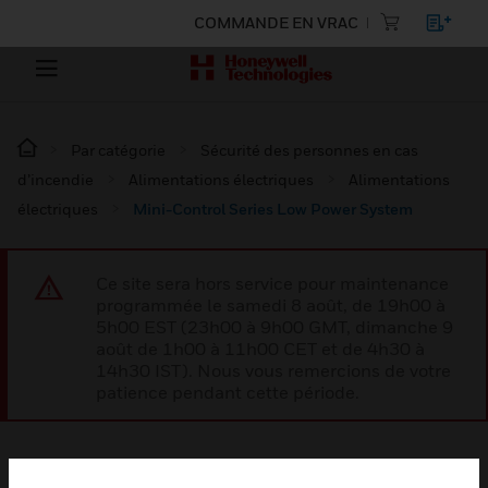
COMMANDE EN VRAC
Par catégorie
Sécurité des personnes en cas
d’incendie
Alimentations électriques
Alimentations
électriques
Mini-Control Series Low Power System
Ce site sera hors service pour maintenance
programmée le samedi 8 août, de 19h00 à
5h00 EST (23h00 à 9h00 GMT, dimanche 9
août de 1h00 à 11h00 CET et de 4h30 à
14h30 IST). Nous vous remercions de votre
patience pendant cette période.