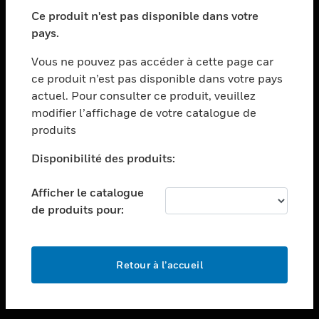
toggle view
SECTEURS
Ce produit n'est pas disponible dans votre
pays.
toggle view
ASSISTANCE
Vous ne pouvez pas accéder à cette page car
toggle view
ce produit n’est pas disponible dans votre pays
EMPLOIS
actuel. Pour consulter ce produit, veuillez
modifier l’affichage de votre catalogue de
toggle view
SOCIÉTÉ
produits
toggle view
Disponibilité des produits:
NOUS CONTACTER
Afficher le catalogue
toggle view
MENTIONS LÉGALES
de produits pour:
toggle view
SUIVEZ-NOUS
Retour à l’accueil