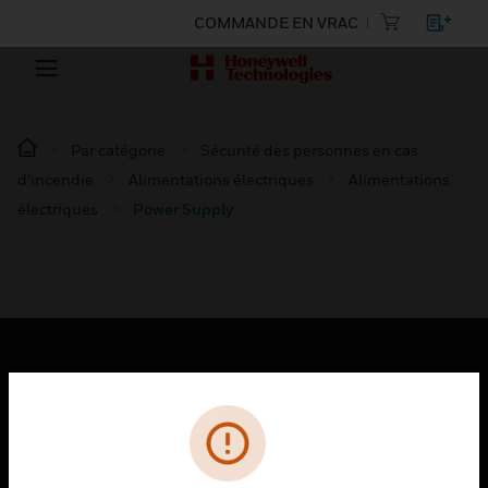
COMMANDE EN VRAC
Par catégorie
Sécurité des personnes en cas
d’incendie
Alimentations électriques
Alimentations
électriques
Power Supply
PRODUITS
toggle view
SOLUTIONS