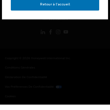
toggle view
Retour à l’accueil
MENTIONS LÉGALES
toggle view
SUIVEZ-NOUS
Copyright © 2026 Honeywell International Inc.
Conditions Générales
Déclaration De Confidentialité
Vos Préférences De Confidentialité
Cookies
Désabonnement Global