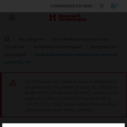
COMMANDE EN VRAC
Par catégorie
Sécurité des personnes en cas
d’incendie
Alimentations électriques
Alimentations
électriques
Unité d’alimentation électrique de rechange
pour VIG1-24
Ce site sera hors service pour maintenance
programmée le samedi 8 août, de 19h00 à
5h00 EST (23h00 à 9h00 GMT, dimanche 9
août de 1h00 à 11h00 CET et de 4h30 à
14h30 IST). Nous vous remercions de votre
patience pendant cette période.