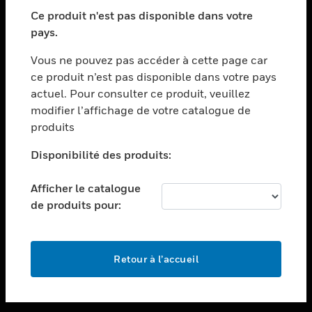
toggle view
SECTEURS
Ce produit n'est pas disponible dans votre
pays.
toggle view
ASSISTANCE
Vous ne pouvez pas accéder à cette page car
toggle view
ce produit n’est pas disponible dans votre pays
EMPLOIS
actuel. Pour consulter ce produit, veuillez
modifier l’affichage de votre catalogue de
toggle view
SOCIÉTÉ
produits
toggle view
Disponibilité des produits:
NOUS CONTACTER
Afficher le catalogue
toggle view
MENTIONS LÉGALES
de produits pour:
toggle view
SUIVEZ-NOUS
Retour à l’accueil