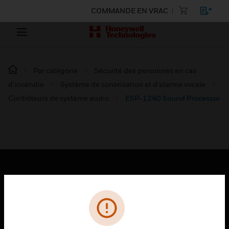
COMMANDE EN VRAC
Par catégorie
Sécurité des personnes en cas
d’incendie
Système de sonorisation et d’alarme vocale
Contrôleurs de système audio
ESP-1240 Sound Processor
PRODUITS
toggle view
SOLUTIONS